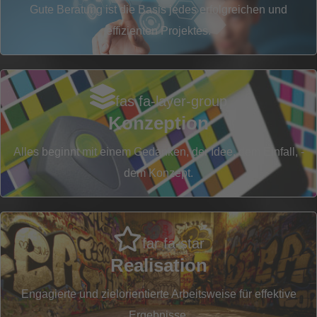
Gute Beratung ist die Basis jedes erfolgreichen und
effizienten Projektes.
Ko
fas fa-layer-group
Konzeption
Alles beginnt mit einem Gedanken, der Idee, dem Einfall, -
dem Konzept.
far fa-star
Realisation
Engagierte und zielorientierte Arbeitsweise für effektive
Ergebnisse.