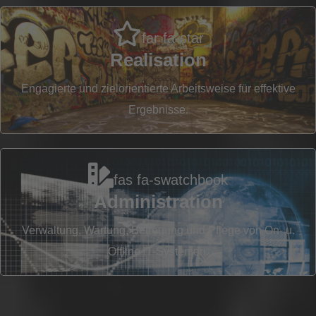
D
far fa-star
Realisation
Engagierte und zielorientierte Arbeitsweise für effektive
Ergebnisse.
fas fa-swatchbook
Administration
Verwaltung, Wartung, Betreuung und Pflege von On- u.
Offline IT-Systemen.