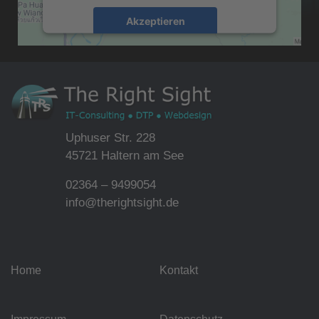
Akzeptieren
powered by
Usercentrics Consent
Management Platform
&
eRecht24
Uphuser Str. 228
45721 Haltern am See
02364 – 9499054
info@therightsight.de
Home
Kontakt