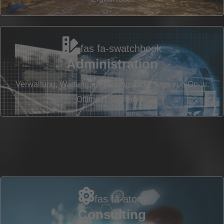
I
fas fa-swatchbook
Administration
Verwaltung, Wartung, Betreuung und Pflege von On- u.
Offline IT-Systemen.
fas fa-atom
Consulting