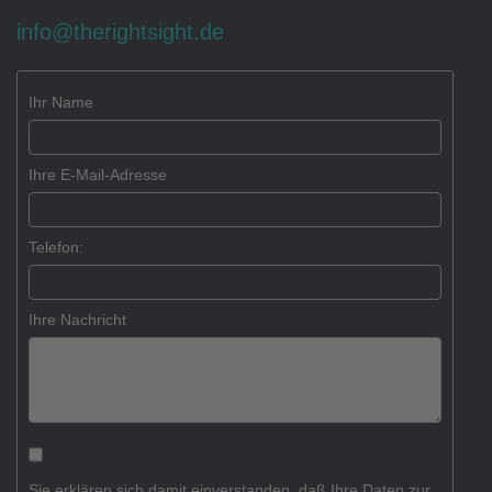
Profil
info@therightsight.de
Work
Ihr Name
Ihre E-Mail-Adresse
Kontakt
Telefon:
Impressum
Ihre Nachricht
Sitemap
Sie erklären sich damit einverstanden, daß Ihre Daten zur