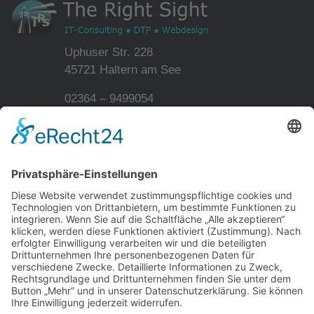
Uphuser Str. 228
45721 Haltern am See
02364 – 9499054
info@therightsight.de
Home
Kontakt
Impressum
Datenschutz
Sitemap